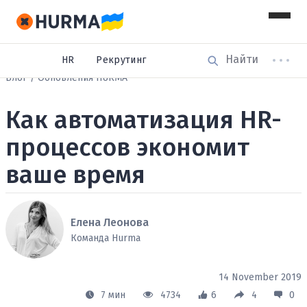
HR
Рекрутинг
Блог
Обновления HURMA
Как автоматизация HR-
процессов экономит
ваше время
Елена Леонова
Команда Hurma
14 November 2019
7 мин
4734
6
4
0