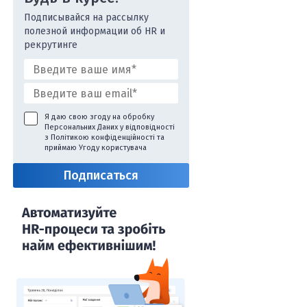
Подписывайся на рассылку
полезной информации об HR и
рекрутинге
Я даю свою згоду на обробку
Персональних Даних у відповідності
з
Політикою конфіденційності
та
приймаю
Угоду користувача