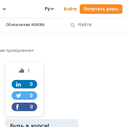
Ру
Войти
Получить демо
Обновления HURMA
вым проводником»
7
0
0
0
Будь в курсе!