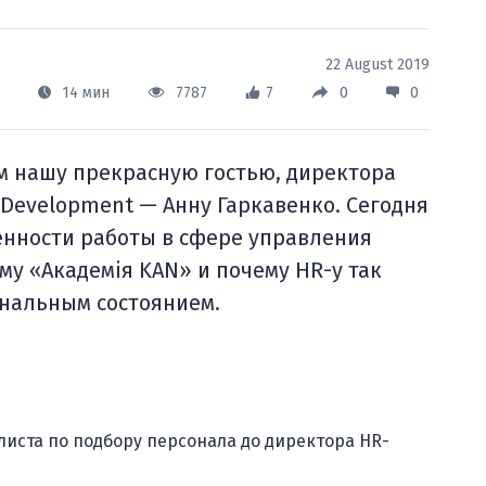
22 August 2019
14 мин
7787
7
0
0
м нашу прекрасную гостью, директора
 Development — Анну Гаркавенко. Сегодня
енности работы в сфере управления
 «Академія KAN» и почему HR-у так
ональным состоянием.
алиста по подбору персонала до директора HR-