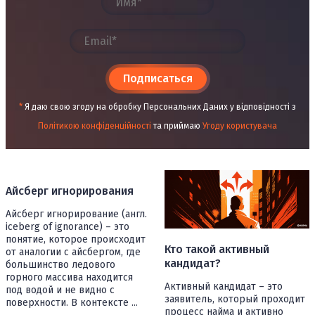
Подписаться
*
Я даю свою згоду на обробку Персональних Даних у відповідності з
Політикою конфіденційності
та приймаю
Угоду користувача
Айсберг игнорирования
Айсберг игнорирование (англ.
iceberg of ignorance) – это
понятие, которое происходит
Кто такой активный
от аналогии с айсбергом, где
кандидат?
большинство ледового
горного массива находится
Активный кандидат – это
под водой и не видно с
заявитель, который проходит
поверхности. В контексте ...
процесс найма и активно