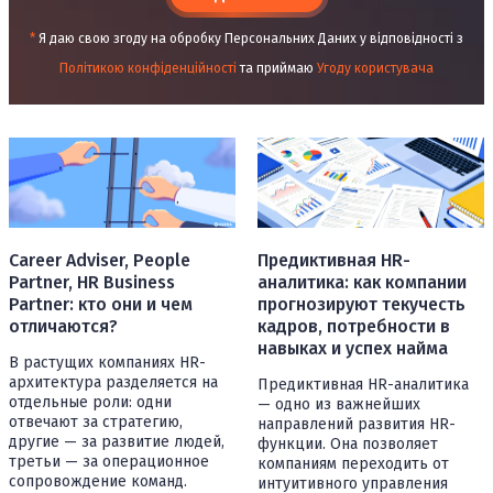
*
Я даю свою згоду на обробку Персональних Даних у відповідності з
Політикою конфіденційності
та приймаю
Угоду користувача
Career Adviser, People
Предиктивная HR-
Partner, HR Business
аналитика: как компании
Partner: кто они и чем
прогнозируют текучесть
отличаются?
кадров, потребности в
навыках и успех найма
В растущих компаниях HR-
архитектура разделяется на
Предиктивная HR-аналитика
отдельные роли: одни
— одно из важнейших
отвечают за стратегию,
направлений развития HR-
другие — за развитие людей,
функции. Она позволяет
третьи — за операционное
компаниям переходить от
сопровождение команд.
интуитивного управления