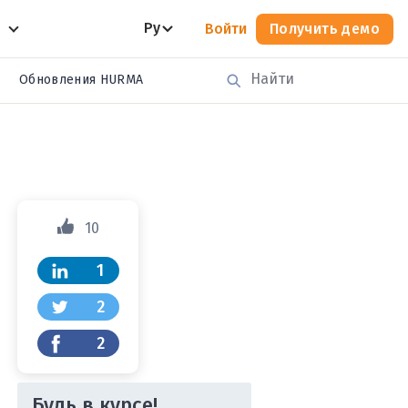
Ру
Войти
Получить демо
Обновления HURMA
10
1
2
2
Будь в курсе!