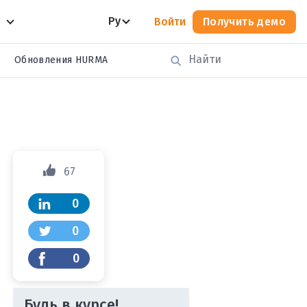
Ру
Войти
Получить демо
Обновления HURMA
67
0
0
0
Будь в курсе!