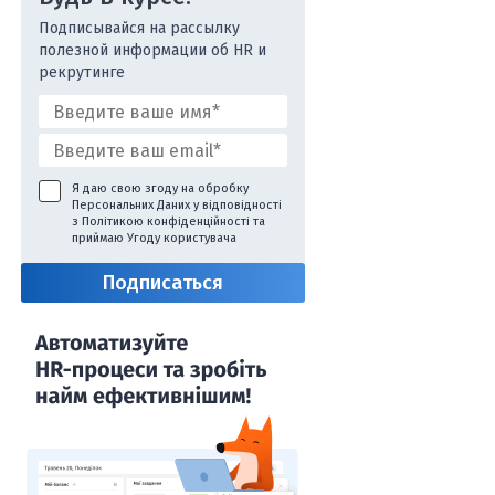
Подписывайся на рассылку
полезной информации об HR и
рекрутинге
Я даю свою згоду на обробку
Персональних Даних у відповідності
з
Політикою конфіденційності
та
приймаю
Угоду користувача