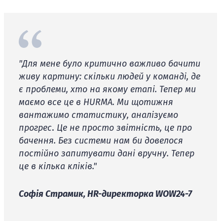
"Для мене було критично важливо бачити
живу картину: скільки людей у команді, де
є проблеми, хто на якому етапі. Тепер ми
маємо все це в HURMA. Ми щотижня
вантажимо статистику, аналізуємо
прогрес
.
Це не просто звітність, це про
бачення. Без системи нам би довелося
постійно запитувати дані вручну. Тепер
це в кілька кліків."
Софія Страмик, HR-директорка WOW24-7