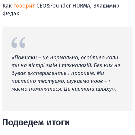
Как
говорит
CEO&Founder HURMA, Владимир
Федак:
«Помилки – це нормально, особливо коли
ти на вістрі змін і технологій. Без них не
буває експериментів і проривів. Ми
постійно тестуємо, шукаємо нове – і
маємо помилятися. Це частина шляху».
Подведем итоги