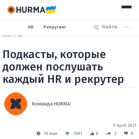
HR
Рекрутинг
Блог
HR
Подкасты, которые
должен послушать
каждый HR и рекрутер
Команда HURMA
9 April 2021
10 мин
7081
8
2
0