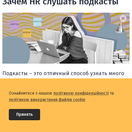
Зачем HR слушать подкасты
Подкасты – это отличный способ узнать много
чего интересного как в своей
профессиональной сфере, так и в целом.
Ознайомтеся з нашою
політикою конфіденційності
та
Главные преимущества подкастов в том, что их
політикою використання файлів cookie
можно слушать в любое время и в любом месте
и, конечно же, быть всегда в курсе всех
Принять
событий. Кроме того, подкасты на английском
дают возможность подтянуть свои знания и