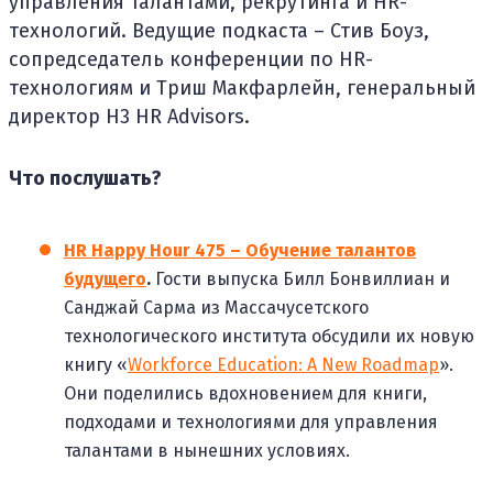
управления талантами, рекрутинга и HR-
технологий. Ведущие подкаста – Стив Боуз,
сопредседатель конференции по HR-
технологиям и Триш Макфарлейн, генеральный
директор H3 HR Advisors.
Что послушать?
HR Happy Hour 475 – Обучение талантов
будущего
.
Гости выпуска Билл Бонвиллиан и
Санджай Сарма из Массачусетского
технологического института обсудили их новую
книгу «
Workforce Education: A New Roadmap
».
Они поделились вдохновением для книги,
подходами и технологиями для управления
талантами в нынешних условиях.