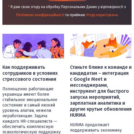
*
Я даю свою згоду на обробку Персональних Даних у відповідності з
Політикою конфіденційності
та приймаю
Угоду користувача
Станьте ближе к команде и
Как поддерживать
кандидатам – интеграция
сотрудников в условиях
с Google Meet и
стрессового состояния
мессенджерами,
Полноценно работающие
инструмент для быстрого
украинцы имеют более
запуска мероприятий,
стабильное эмоциональное
зарплатная аналитика и
состояние и самый низкий
другие крутые обновления
уровень апатии, нежели
HURMA
неработающие. Задача
каждого HR-специалиста —
HURMA продолжает
обеспечить комплексную
поддерживать экономику
психологическую поддержку