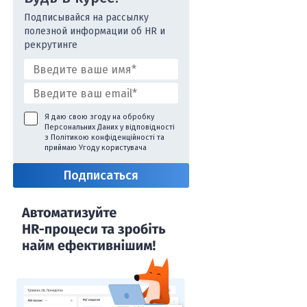
Подписывайся на рассылку
полезной информации об HR и
рекрутинге
Я даю свою згоду на обробку
Персональних Даних у відповідності
з
Політикою конфіденційності
та
приймаю
Угоду користувача