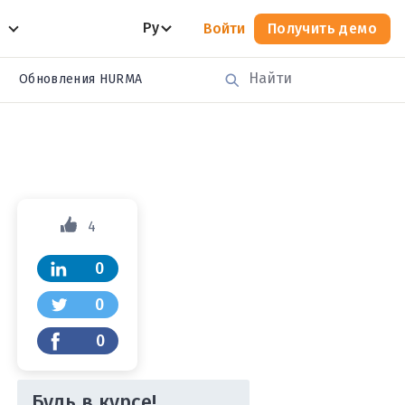
Ру
Войти
Получить демо
Обновления HURMA
4
0
0
0
Будь в курсе!