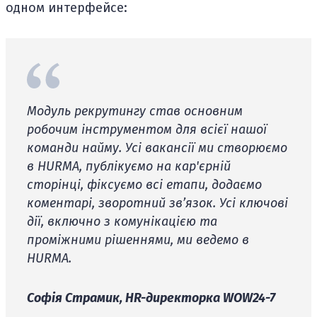
одном интерфейсе:
Модуль рекрутингу став основним
робочим інструментом для всієї нашої
команди найму. Усі вакансії ми створюємо
в HURMA, публікуємо на кар'єрній
сторінці, фіксуємо всі етапи, додаємо
коментарі, зворотний звʼязок. Усі ключові
дії, включно з комунікацією та
проміжними рішеннями, ми ведемо в
HURMA.
Софія Страмик, HR-директорка WOW24-7